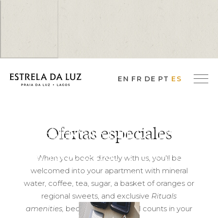
EN
FR
DE
PT
ES
RESERVAS DIRECTAS-
Ofertas especiales
MEJOR TARIFA- 15% de
When you book directly with us, you'll be
welcomed into your apartment with mineral
descuento
water, coffee, tea, sugar, a basket of oranges or
regional sweets, and exclusive
Rituals
amenities,
because every detail counts in your