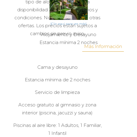
tipo de alojamiento, sujeta a
disponibilidad. Se aplican términos y
condiciones. No acumulable con otras
[Clic aquí para ver más]
ofertas. Los precios están sujetos a
cambios sin previo aviso.
Alojamiento y Desayuno
Estancia mínima 2 noches
Más Información
RESERVA ONLINE!
Cama y desayuno
Estancia mínima de 2 noches
Servicio de limpieza
Acceso gratuito al gimnasio y zona
interior (piscina, jacuzzi y sauna)
Piscinas al aire libre: 1 Adultos, 1 Familiar,
1 Infantil