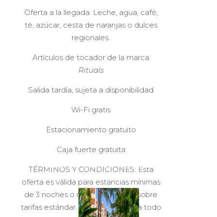
Oferta a la llegada: Leche, agua, café,
té, azúcar, cesta de naranjas o dulces
regionales.
Artículos de tocador de la marca
Rituals
Salida tardía, sujeta a disponibilidad
Wi-Fi gratis
Estacionamiento gratuito
Tarifa No Reembolsable
Caja fuerte gratuita
- 20% de Descuento
TÉRMINOS Y CONDICIONES: Esta
oferta es válida para estancias mínimas
de 3 noches o más. Descuento sobre
tarifas estándar. Oferta válida para todo