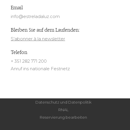
Email
info@estreladaluz.com
Bleiben Sie auf dem Laufenden:
S'abonner à la newsletter
Telefon
+ 351 282 771 200
Anruf ins nationale Festnetz
Datenschutz und Datenpolitik
RNAL
Reservierung bearbeiten